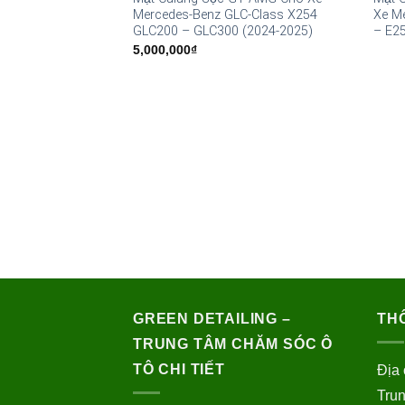
Mercedes-Benz GLC-Class X254
Xe M
GLC200 – GLC300 (2024-2025)
– E2
5,000,000
₫
GREEN DETAILING –
THÔ
TRUNG TÂM CHĂM SÓC Ô
TÔ CHI TIẾT
Địa 
Trun