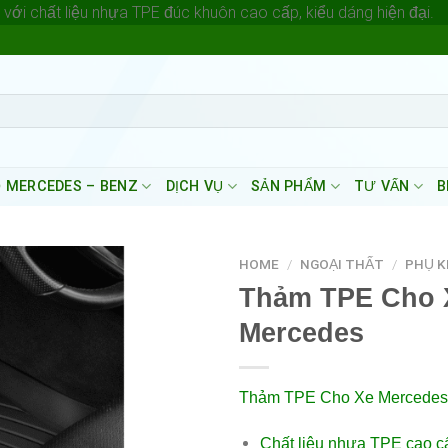
S
ới chất liệu nhựa TPE đúc khuôn cao cấp, kiểu dáng hiện đại.
t
c
 MERCEDES – BENZ
DỊCH VỤ
SẢN PHẨM
TƯ VẤN
B
HOME
/
NGOẠI THẤT
/
PHỤ K
Thảm TPE Cho 
Mercedes
Thảm TPE Cho Xe Mercedes
Chất
liệu
nhựa
TPE
cao
c