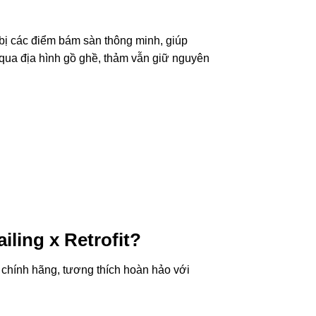
bị các điểm bám sàn thông minh, giúp
 qua địa hình gồ ghề, thảm vẫn giữ nguyên
iling x Retrofit?
t
chính
hãng,
tương
thích
hoàn
hảo
với