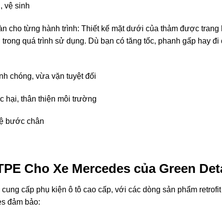
, vệ sinh
n cho từng hành trình: Thiết kế mặt dưới của thảm được trang 
 trong quá trình sử dụng. Dù bạn có tăng tốc, phanh gấp hay đi
nh chóng, vừa vặn tuyệt đối
c hại, thân thiện môi trường
 bệ bước chân
TPE Cho Xe Mercedes
của Green Deta
n
cung
cấp
phụ
kiện
ô
tô
cao
cấp
,
với
các
dòng
sản
phẩm
retrofi
es
đảm
bảo: