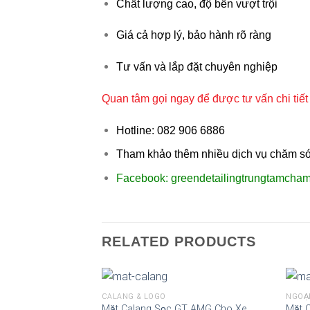
Chất
lượng
cao,
độ
bền
vượt
trội
Giá
cả
hợp
lý,
bảo
hành
rõ
ràng
Tư
vấn
và
lắp
đặt
chuyên
nghiệp
Quan tâm gọi ngay để được tư vấn chi tiế
Hotline: 082 906 6886
Tham khảo thêm nhiều dịch vụ chăm sóc
Facebook: greendetailingtrungtamchams
RELATED PRODUCTS
CALANG & LOGO
NGOẠ
Mặt Calang Sọc GT AMG Cho Xe
Mặt 