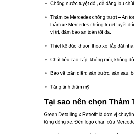
Chống nước tuyệt đối, dễ dàng lau chùi
Thảm xe Mercedes chống trượt – An toà
thảm xe Mercedes chống trượt tuyệt đối
vị trí, đảm bảo an toàn tối đa.
Thiết kế đúc khuôn theo xe, lắp đặt nha
Chất liệu cao cấp, không mùi, không độ
Bảo vệ toàn diện: sàn trước, sàn sau,
Tăng tính thẩm mỹ
Tại
sao
nên
chọn Thảm 
Green Detailing x Retrofit
là
đơn
vị
chuyê
từng
dòng
xe.
Đèn
logo
chân
cửa
Merced