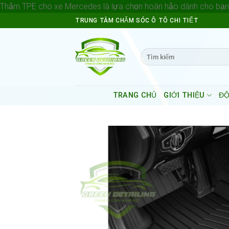
Thảm TPE cho xe Mercedes là lựa chọn hoàn hảo dành cho bạn v
TRUNG TÂM CHĂM SÓC Ô TÔ CHI TIẾT
Search
for:
TRANG CHỦ
GIỚI THIỆU
ĐỘ