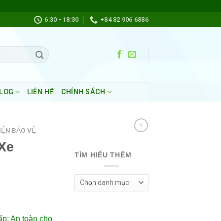
kip
o
6:30 - 18:30
+84 82 906 6886
ontent
LOG
LIÊN HỆ
CHÍNH SÁCH
IỆN BẢO VỆ
Xe
TÌM HIỂU THÊM
Tìm
Hiểu
Thêm
ấp
:
An
toàn
cho