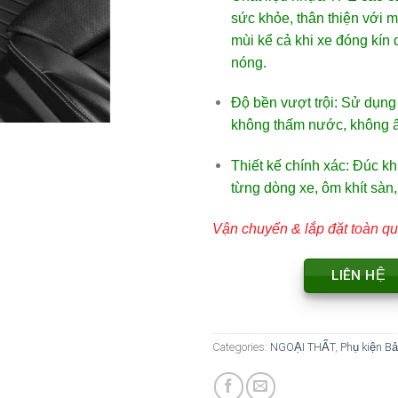
sức
khỏe,
thân
thiện
với
m
mùi
kể
cả
khi
xe
đóng
kín
nóng.
Độ
bền
vượt
trội
:
Sử
dụn
không
thấm
nước,
không
Thiết
kế
chính
xác
:
Đúc
k
từng
dòng
xe,
ôm
khít
sàn
Vận chuyển & lắp đặt toàn qu
LIÊN HỆ
Categories:
NGOẠI THẤT
,
Phụ kiện Bả