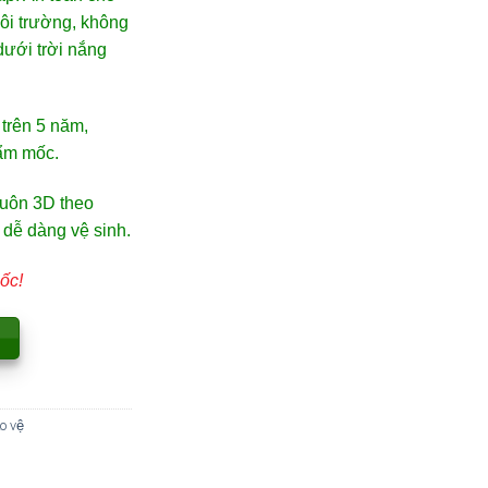
ôi
trường,
không
dưới
trời
nắng
g
trên
5
năm,
ẩm
mốc.
huôn
3D
theo
,
dễ
dàng
vệ
sinh.
ốc!
o vệ