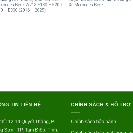
ercedes-Benz W213 E180 – E200
Xe Mercedes-Benz
50 – E300 (2016 – 2025)
NG TIN LIÊN HỆ
CHÍNH SÁCH & HỖ TRỢ
chỉ: 12-14 Quyết Thắng, P.
Chính sách bảo hành
g Sơn, TP. Tam Điệp, Tỉnh.
Chính sách bảo mật thông tin