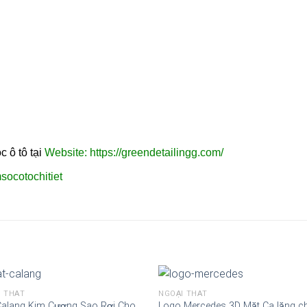
t
 ô tô tại
Website: https://greendetailingg.com/
ocotochitiet
I THẤT
NGOẠI THẤT
Calang Kim Cương Sao Rơi Cho
Logo Mercedes 3D Mặt Ca lăng c