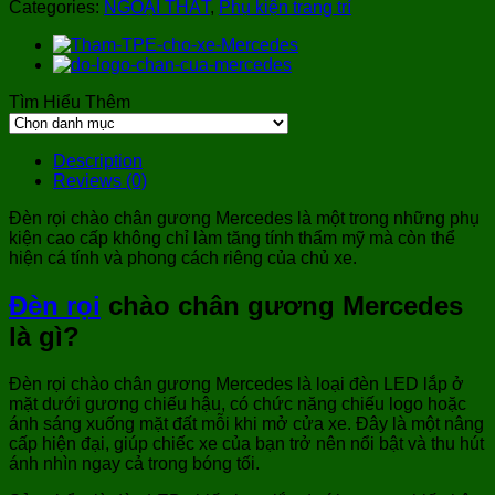
Categories:
NGOẠI THẤT
,
Phụ kiện trang trí
Tìm Hiểu Thêm
Tìm
Hiểu
Thêm
Description
Reviews (0)
Đèn rọi chào chân gương Mercedes là một trong những phụ
kiện cao cấp không chỉ làm tăng tính thẩm mỹ mà còn thể
hiện cá tính và phong cách riêng của chủ xe.
Đèn rọi
chào chân gương Mercedes
là gì?
Đèn rọi chào chân gương Mercedes là loại đèn LED lắp ở
mặt dưới gương chiếu hậu, có chức năng chiếu logo hoặc
ánh sáng xuống mặt đất mỗi khi mở cửa xe. Đây là một nâng
cấp hiện đại, giúp chiếc xe của bạn trở nên nổi bật và thu hút
ánh nhìn ngay cả trong bóng tối.