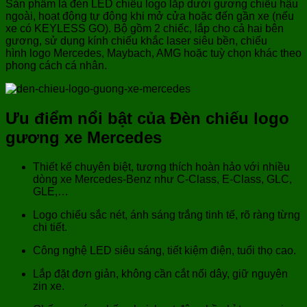
Sản phẩm là đèn LED chiếu logo lắp dưới gương chiếu hậu
ngoài, hoạt động tự động khi mở cửa hoặc đến gần xe (nếu
xe có KEYLESS GO). Bộ gồm 2 chiếc, lắp cho cả hai bên
gương, sử dụng kính chiếu khắc laser siêu bền, chiếu
hình logo Mercedes, Maybach, AMG hoặc tuỳ chọn khác theo
phong cách cá nhân.
Ưu điểm nổi bật của Đèn chiếu logo
gương xe Mercedes
Thiết kế chuyên biệt, tương thích hoàn hảo với nhiều
dòng xe Mercedes-Benz như C-Class, E-Class, GLC,
GLE,…
Logo chiếu sắc nét, ánh sáng trắng tinh tế, rõ ràng từng
chi tiết.
Công nghệ LED siêu sáng, tiết kiệm điện, tuổi thọ cao.
Lắp đặt đơn giản, không cần cắt nối dây, giữ nguyên
zin xe.