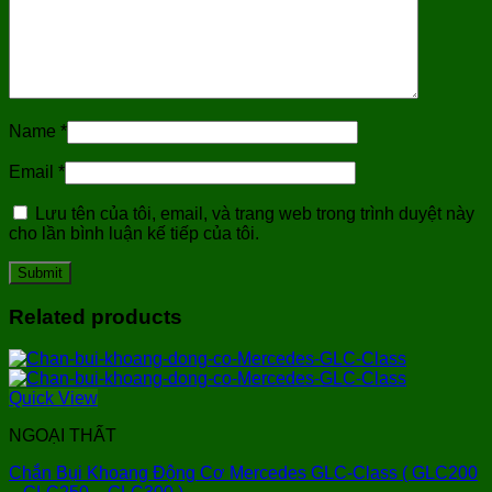
Name
*
Email
*
Lưu tên của tôi, email, và trang web trong trình duyệt này
cho lần bình luận kế tiếp của tôi.
Related products
Quick View
NGOẠI THẤT
Chắn Bụi Khoang Động Cơ Mercedes GLC-Class ( GLC200