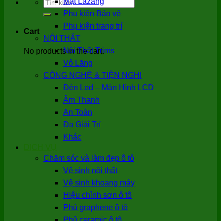
Search
Mặt Lazang
for:
Phụ kiện Bảo vệ
Phụ kiện trang trí
Cart
NỘI THẤT
Nội Thất Trims
No products in the cart.
Vô Lăng
CÔNG NGHỆ & TIỆN NGHI
Đèn Led – Màn Hình LCD
Âm Thanh
An Toàn
Đa Giải Trí
Khác
DỊCH VỤ
Chăm sóc và làm đẹp ô tô
Vệ sinh nội thất
Vệ sinh khoang máy
Hiệu chỉnh sơn ô tô
Phủ graphene ô tô
Phủ ceramic ô tô