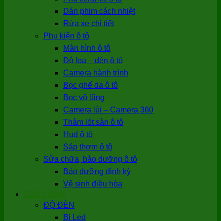
Dán phim cách nhiệt
Rửa xe chi tiết
Phụ kiện ô tô
Màn hình ô tô
Độ loa – đèn ô tô
Camera hành trình
Bọc ghế da ô tô
Bọc vô lăng
Camera lùi – Camera 360
Thảm lót sàn ô tô
Hud ô tô
Sáp thơm ô tô
Sửa chữa, bảo dưỡng ô tô
Bảo dưỡng định kỳ
Vệ sinh điều hòa
SẢN PHẨM
ĐỘ ĐÈN
Bi Led