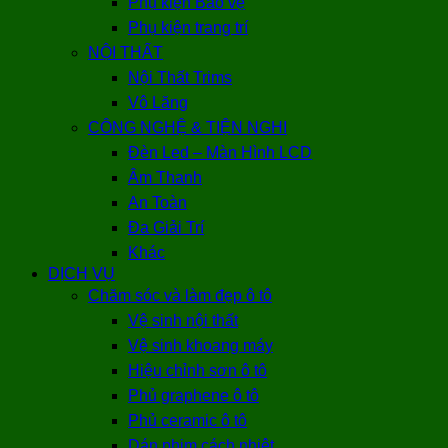
Phụ kiện Bảo vệ
Phụ kiện trang trí
NỘI THẤT
Nội Thất Trims
Vô Lăng
CÔNG NGHỆ & TIỆN NGHI
Đèn Led – Màn Hình LCD
Âm Thanh
An Toàn
Đa Giải Trí
Khác
DỊCH VỤ
Chăm sóc và làm đẹp ô tô
Vệ sinh nội thất
Vệ sinh khoang máy
Hiệu chỉnh sơn ô tô
Phủ graphene ô tô
Phủ ceramic ô tô
Dán phim cách nhiệt