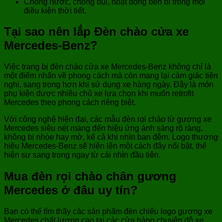
Chống nước, chống bụi, hoạt động bền bỉ trong mọi
điều kiện thời tiết.
Tại sao nên lắp Đèn chào cửa xe
Mercedes-Benz?
Việc trang bị đèn chào cửa xe Mercedes-Benz không chỉ là
một điểm nhấn về phong cách mà còn mang lại cảm giác tiện
nghi, sang trọng hơn khi sử dụng xe hàng ngày. Đây là món
phụ kiện được nhiều chủ xe lựa chọn khi muốn retrofit
Mercedes theo phong cách riêng biệt.
Với công nghệ hiện đại, các mẫu đèn rọi chào từ gương xe
Mercedes siêu nét mang đến hiệu ứng ánh sáng rõ ràng,
không bị nhòe hay mờ, kể cả khi nhìn ban đêm. Logo thương
hiệu Mercedes-Benz sẽ hiện lên một cách đầy nổi bật, thể
hiện sự sang trọng ngay từ cái nhìn đầu tiên.
Mua đèn rọi chào chân gương
Mercedes ở đâu uy tín?
Bạn có thể tìm thấy các sản phẩm đèn chiếu logo gương xe
Mercedes chất lượng cao tại các cửa hàng chuyên độ xe,