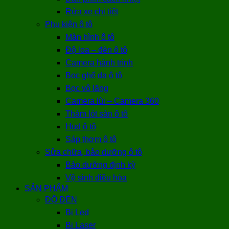
Rửa xe chi tiết
Phụ kiện ô tô
Màn hình ô tô
Độ loa – đèn ô tô
Camera hành trình
Bọc ghế da ô tô
Bọc vô lăng
Camera lùi – Camera 360
Thảm lót sàn ô tô
Hud ô tô
Sáp thơm ô tô
Sửa chữa, bảo dưỡng ô tô
Bảo dưỡng định kỳ
Vệ sinh điều hòa
SẢN PHẨM
ĐỘ ĐÈN
Bi Led
Bi Laser