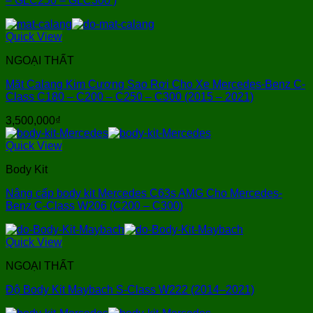
– GLC250 – GLC300 )
Quick View
NGOẠI THẤT
Mặt Calang Kim Cương Sao Rơi Cho Xe Mercedes-Benz C-
Class C180 – C200 – C250 – C300 (2015 – 2021)
3,500,000
₫
Quick View
Body Kit
Nâng cấp body kit Mercedes C63s AMG Cho Mercedes-
Benz C-Class W206 (C200 – C300)
Quick View
NGOẠI THẤT
Độ Body Kit Maybach S-Class W222 (2014–2021)