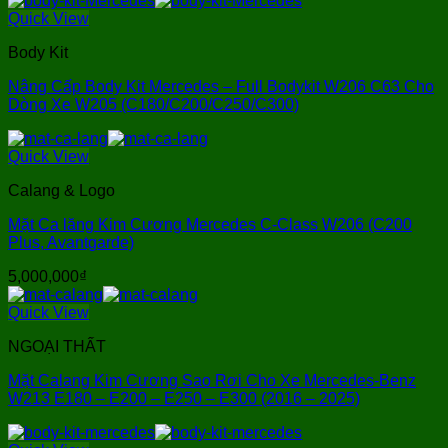
Quick View
Body Kit
Nâng Cấp Body Kit Mercedes – Full Bodykit W206 C63 Cho
Dòng Xe W205 (C180/C200/C250/C300)
Quick View
Calang & Logo
Mặt Ca lăng Kim Cương Mercedes C-Class W206 (C200
Plus, Avantgarde)
5,000,000
₫
Quick View
NGOẠI THẤT
Mặt Calang Kim Cương Sao Rơi Cho Xe Mercedes-Benz
W213 E180 – E200 – E250 – E300 (2016 – 2025)