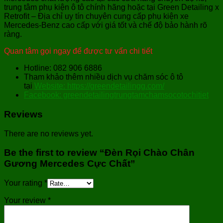
trung tâm phụ kiện ô tô chính hãng hoặc tại Green Detailing x
Retrofit – Địa chỉ uy tín chuyên cung cấp phụ kiện xe
Mercedes-Benz cao cấp với giá tốt và chế độ bảo hành rõ
ràng.
Quan tâm gọi ngay để được tư vấn chi tiết
Hotline: 082 906 6886
Tham khảo thêm nhiều dịch vụ chăm sóc ô tô
tại
Website: https://greendetailingg.com/
Facebook: greendetailingtrungtamchamsocotochitiet
Reviews
There are no reviews yet.
Be the first to review “Đèn Rọi Chào Chân
Gương Mercedes Cực Chất”
Your rating
*
Your review
*