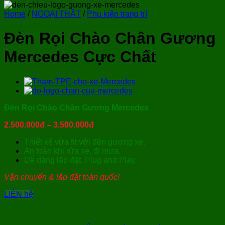
Home
/
NGOẠI THẤT
/
Phụ kiện trang trí
Đèn Rọi Chào Chân Gương
Mercedes Cực Chất
Đèn Rọi Chào Chân Gương Mercedes
2.500.000đ – 3.500.000đ
Thiết kế vừa fit với đèn gương xe.
An toàn khi rửa xe, đi mưa.
Dễ dàng lắp đặt, Plug and Play.
Vận chuyển & lắp đặt toàn quốc!
LIÊN hệ