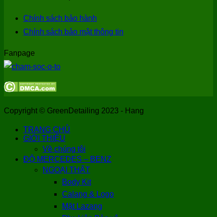
Chính sách bảo hành
Chính sách bảo mật thông tin
Fanpage
Copyright © GreenDetailing 2023 - Hang
TRANG CHỦ
GIỚI THIỆU
Về chúng tôi
ĐỘ MERCEDES – BENZ
NGOẠI THẤT
Body Kit
Calang & Logo
Mặt Lazang