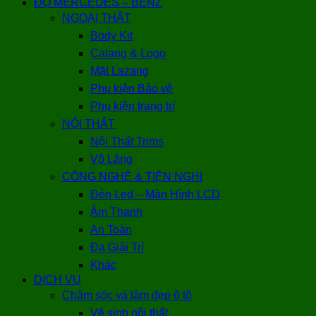
ĐỘ MERCEDES – BENZ
NGOẠI THẤT
Body Kit
Calang & Logo
Mặt Lazang
Phụ kiện Bảo vệ
Phụ kiện trang trí
NỘI THẤT
Nội Thất Trims
Vô Lăng
CÔNG NGHỆ & TIỆN NGHI
Đèn Led – Màn Hình LCD
Âm Thanh
An Toàn
Đa Giải Trí
Khác
DỊCH VỤ
Chăm sóc và làm đẹp ô tô
Vệ sinh nội thất