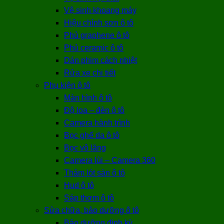
Vệ sinh khoang máy
Hiệu chỉnh sơn ô tô
Phủ graphene ô tô
Phủ ceramic ô tô
Dán phim cách nhiệt
Rửa xe chi tiết
Phụ kiện ô tô
Màn hình ô tô
Độ loa – đèn ô tô
Camera hành trình
Bọc ghế da ô tô
Bọc vô lăng
Camera lùi – Camera 360
Thảm lót sàn ô tô
Hud ô tô
Sáp thơm ô tô
Sửa chữa, bảo dưỡng ô tô
Bảo dưỡng định kỳ