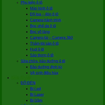
Phụ kiện ô tô
Màn hình ô tô
Độ loa – đèn ô tô
Camera hành trình
Bọc ghế da ô tô
Bọc vô lăng
Camera lùi – Camera 360
Thảm lót sàn ô tô
Hud ô tô
Sáp thơm ô tô
Sửa chữa, bảo dưỡng ô tô
Bảo dưỡng định kỳ
Vệ sinh điều hòa
SẢN PHẨM
ĐỘ ĐÈN
Bi Led
Bi Laser
Bi Gầm