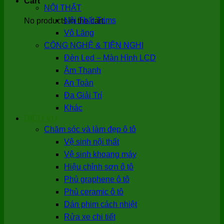
Cart
NỘI THẤT
Nội Thất Trims
No products in the cart.
Vô Lăng
CÔNG NGHỆ & TIỆN NGHI
Đèn Led – Màn Hình LCD
Âm Thanh
An Toàn
Đa Giải Trí
Khác
DỊCH VỤ
Chăm sóc và làm đẹp ô tô
Vệ sinh nội thất
Vệ sinh khoang máy
Hiệu chỉnh sơn ô tô
Phủ graphene ô tô
Phủ ceramic ô tô
Dán phim cách nhiệt
Rửa xe chi tiết