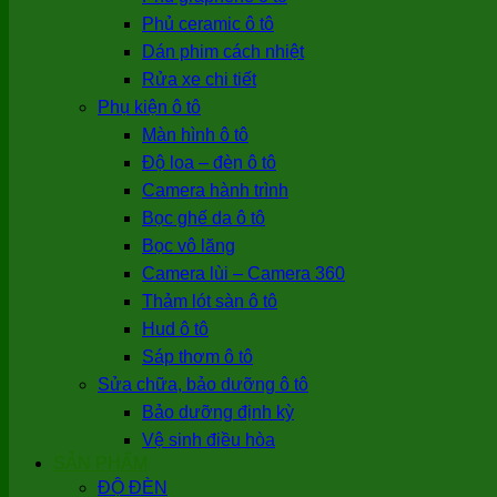
Phủ ceramic ô tô
Dán phim cách nhiệt
Rửa xe chi tiết
Phụ kiện ô tô
Màn hình ô tô
Độ loa – đèn ô tô
Camera hành trình
Bọc ghế da ô tô
Bọc vô lăng
Camera lùi – Camera 360
Thảm lót sàn ô tô
Hud ô tô
Sáp thơm ô tô
Sửa chữa, bảo dưỡng ô tô
Bảo dưỡng định kỳ
Vệ sinh điều hòa
SẢN PHẨM
ĐỘ ĐÈN