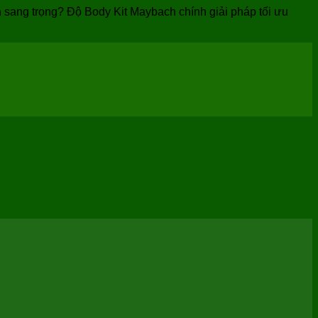
ang trọng? Độ Body Kit Maybach chính giải pháp tối ưu