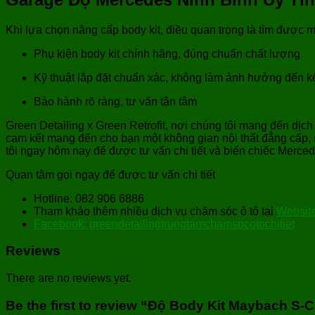
Khi lựa chọn nâng cấp body kit, điều quan trọng là tìm được 
Phụ kiện body kit chính hãng, đúng chuẩn chất lượng
Kỹ thuật lắp đặt chuẩn xác, không làm ảnh hưởng đến k
Bảo hành rõ ràng, tư vấn tận tâm
Green Detailing x Green Retrofit, nơi chúng tôi mang đến d
cam kết mang đến cho bạn một không gian nội thất đẳng cấp, s
tôi ngay hôm nay để được tư vấn chi tiết và biến chiếc Mercede
Quan tâm gọi ngay để được tư vấn chi tiết
Hotline: 082 906 6886
Tham khảo thêm nhiều dịch vụ chăm sóc ô tô tại
Website
Facebook: greendetailingtrungtamchamsocotochitiet
Reviews
There are no reviews yet.
Be the first to review “Độ Body Kit Maybach S-