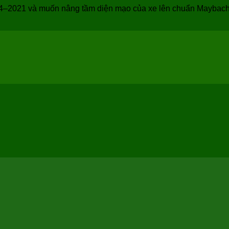
–2021 và muốn nâng tầm diện mạo của xe lên chuẩn Maybach s