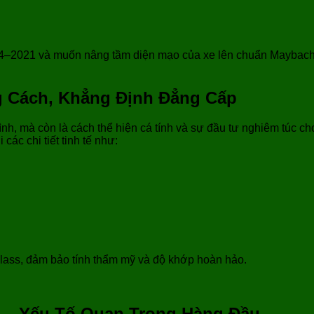
2021 và muốn nâng tầm diện mạo của xe lên chuẩn Maybach sa
g Cách, Khẳng Định Đẳng Cấp
ình, mà còn là cách thể hiện cá tính và sự đầu tư nghiêm túc c
các chi tiết tinh tế như:
Class, đảm bảo tính thẩm mỹ và độ khớp hoàn hảo.
n – Yếu Tố Quan Trọng Hàng Đầu