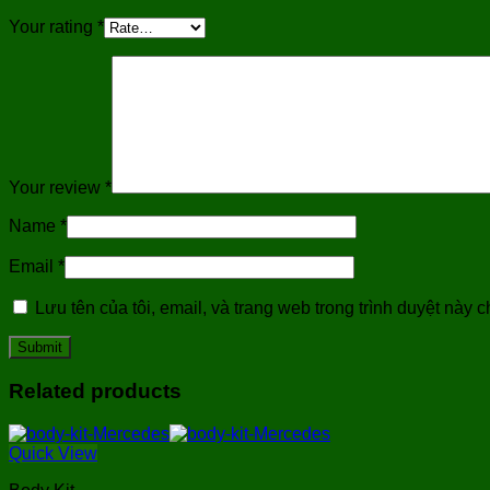
Your rating
*
Your review
*
Name
*
Email
*
Lưu tên của tôi, email, và trang web trong trình duyệt này ch
Related products
Quick View