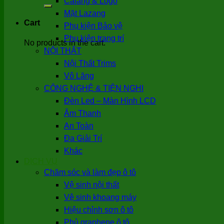
Calang & Logo
for:
Mặt Lazang
Cart
Phụ kiện Bảo vệ
Phụ kiện trang trí
No products in the cart.
NỘI THẤT
Nội Thất Trims
Vô Lăng
CÔNG NGHỆ & TIỆN NGHI
Đèn Led – Màn Hình LCD
Âm Thanh
An Toàn
Đa Giải Trí
Khác
DỊCH VỤ
Chăm sóc và làm đẹp ô tô
Vệ sinh nội thất
Vệ sinh khoang máy
Hiệu chỉnh sơn ô tô
Phủ graphene ô tô