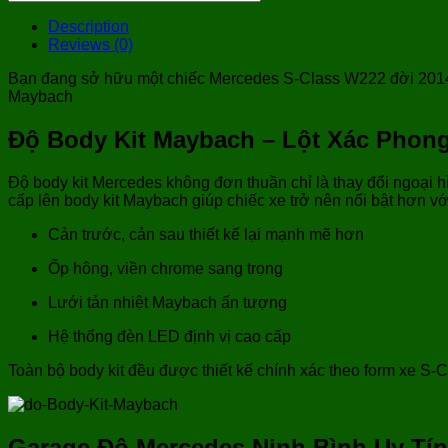
Hiểu
Thêm
Description
Reviews (0)
Bạn đang sở hữu một chiếc Mercedes S-Class W222 đời 2014–
Maybach
Độ Body Kit Maybach – Lột Xác Phon
Độ body kit Mercedes không đơn thuần chỉ là thay đổi ngoại h
cấp lên body kit Maybach giúp chiếc xe trở nên nổi bật hơn với 
Cản trước, cản sau thiết kế lại mạnh mẽ hơn
Ốp hông, viền chrome sang trọng
Lưới tản nhiệt Maybach ấn tượng
Hệ thống đèn LED định vị cao cấp
Toàn bộ body kit đều được thiết kế chính xác theo form xe S-
Garage Độ Mercedes Ninh Bình Uy Tí