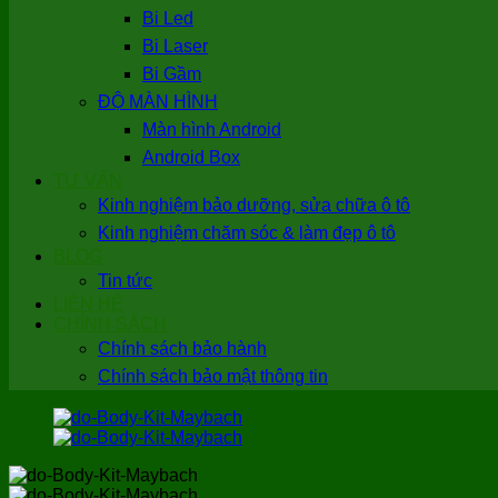
Bi Led
Bi Laser
Bi Gầm
ĐỘ MÀN HÌNH
Màn hình Android
Android Box
TƯ VẤN
Kinh nghiệm bảo dưỡng, sửa chữa ô tô
Kinh nghiệm chăm sóc & làm đẹp ô tô
BLOG
Tin tức
LIÊN HỆ
CHÍNH SÁCH
Chính sách bảo hành
Chính sách bảo mật thông tin