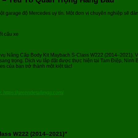
một garage độ Mercedes uy tín. Một đơn vị chuyên nghiệp sẽ đả
ết cấu xe
ịch vụ Nâng Cấp Body Kit Maybach S-Class W222 (2014–2021). V
ang trọng. Dịch vụ lắp đặt được thực hiện tại Tam Điệp, Ninh B
s của bạn trở thành một kiệt tác!
: https://greendetailingg.com/
Class W222 (2014–2021)”