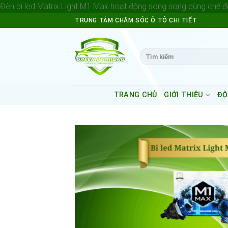
Đèn bi led Matrix Light M1 Max hoạt động song song cùng chế độ
TRUNG TÂM CHĂM SÓC Ô TÔ CHI TIẾT
Search
for:
TRANG CHỦ
GIỚI THIỆU
ĐỘ