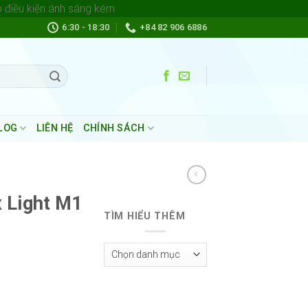
Skip
ó điều kiện ánh sáng kém
to
6:30 - 18:30
+84 82 906 6886
content
LOG
LIÊN HỆ
CHÍNH SÁCH
x Light M1
TÌM HIỂU THÊM
Tìm
Hiểu
Thêm