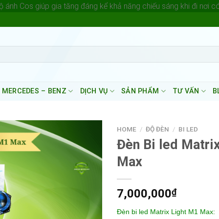
 ánh Cos giúp gia tăng đáng kể khả năng chiếu sáng khi đi nơi c
 MERCEDES – BENZ
DỊCH VỤ
SẢN PHẨM
TƯ VẤN
B
HOME
/
ĐỘ ĐÈN
/
BI LED
Đèn Bi led Matri
Max
7,000,000
₫
Đèn bi led Matrix Light M1 Max: