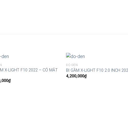
N
ĐỘ ĐÈN
ẦM X-LIGHT F10 2022 – CÓ MẮT
BI GẦM X-LIGHT F10 2.0 INCH 20
4,200,000
₫
0,000
₫