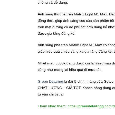
chóng và dễ dàng.
Ánh sáng thực tế trên Matrix Light M1 Max
. Đặc
đồng thời, giúp ánh sáng cos của sản phẩm tốt
trên mặt đường có độ phủ tốt hơn đáng kể nhờ
được gia tăng đáng kể.
Ánh sáng pha trên Matrix Light M1 Max có công 
giúp hiệu quả chiếu sáng xa gia tăng đáng kể,
Nhiệt màu 5500k đang được coi là nhiệt màu đa
cũng như mang lại hiệu quả đi mưa tốt.
Green Detailing
l
à đại lý chính hãng của Gotec
CHẤT LƯỢNG – GIÁ TỐT. Khách hàng đang có nh
tư vấn chi tiết ạ!
Tham khảo thêm: https://greendetailingg.com/d