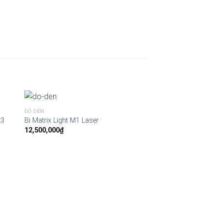
ĐỘ ĐÈN
23
Bi Matrix Light M1 Laser
12,500,000
₫
ĐỘ ĐÈN