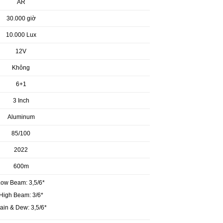
AR
30.000 giờ
10.000 Lux
12V
Không
6+1
3 Inch
Aluminum
85/100
2022
600m
Low Beam: 3,5/6*
High Beam: 3/6*
ain & Dew: 3,5/6*