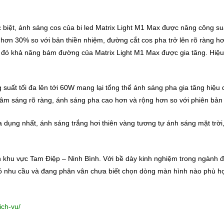
 biệt, á
nh sáng cos của bi led Matrix Light M1 Max được nâng công suấ
 hơn 30% so với bản thiền nhiệm, đường cắt cos pha trở lên rõ ràng h
 đó khả năng bám đường của Matrix Light M1 Max được gia tăng. Hiệu 
suất tối đa lên tới 60W mang lại tổng thể ánh sáng pha gia tăng hiệu 
 tâm sáng rõ ràng, ánh sáng pha cao hơn và rộng hơn so với phiên bản
 dụng nhất, ánh sáng trắng hơi thiên vàng tương tự ánh sáng mặt trời
h khu vực Tam Điệp – Ninh Bình. Với bề dày kinh nghiệm trong ngành
đ
u cầu và đang phân vân chưa biết chọn dòng màn hình nào phù hợp 
ich-vu/