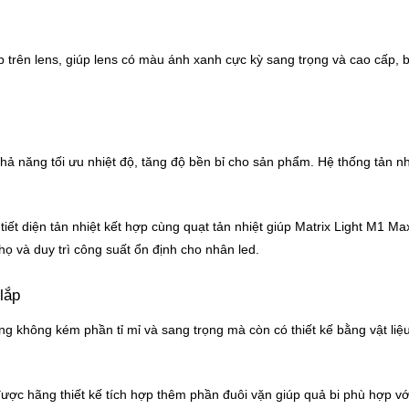
 trên lens, giúp lens có màu ánh xanh cực kỳ sang trọng và cao cấp,
.
khả năng tối ưu nhiệt độ, tăng độ bền bỉ cho sản phẩm. Hệ thống tản nh
tiết diện tản nhiệt kết hợp cùng quạt tản nhiệt giúp Matrix Light M1 Max
thọ và duy trì công suất ổn định cho nhân led.
lắp
ng không kém phần tỉ mỉ và sang trọng mà còn có thiết kế bằng vật li
ợc hãng thiết kế tích hợp thêm phần đuôi vặn giúp quả bi phù hợp với