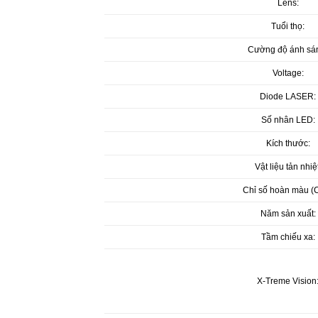
Lens:
Tuổi thọ:
Cường độ ánh sá
Voltage:
Diode LASER:
Số nhân LED:
Kích thước:
Vật liệu tản nhiệt
Chỉ số hoàn màu (C
Năm sản xuất:
Tầm chiếu xa:
X-Treme Vision