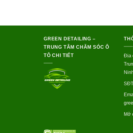
GREEN DETAILING –
THÔ
TRUNG TÂM CHĂM SÓC Ô
TÔ CHI TIẾT
Địa 
Trun
Nin
SĐT
Emai
gre
Mở c