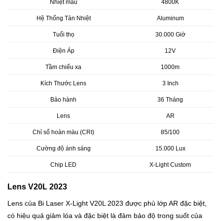
Nhiệt màu
4800K
Hệ Thống Tản Nhiệt
Aluminum
Tuổi thọ
30.000 Giờ
Điện Áp
12V
Tầm chiếu xa
1000m
Kích Thước Lens
3 Inch
Bảo hành
36 Tháng
Lens
AR
Chỉ số hoàn màu (CRI)
85/100
Cường độ ánh sáng
15.000 Lux
Chip LED
X-Light Custom
Lens V20L 2023
Lens của Bi Laser X-Light V20L 2023 được phủ lớp AR đặc biệt,
có hiệu quả giảm lóa và đặc biệt là đảm bảo độ trong suốt của