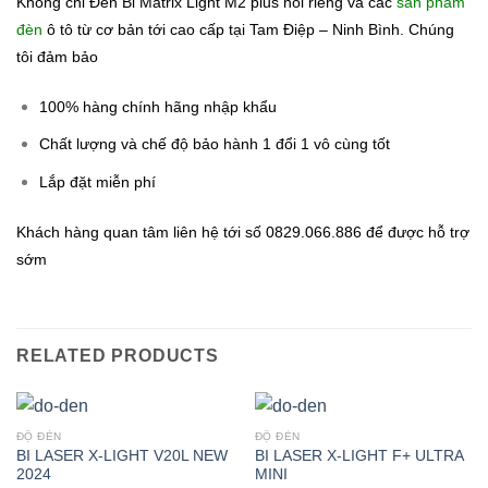
Không chỉ Đèn Bi Matrix Light M2 plus nói riêng và các
sản phẩm
đèn
ô tô từ cơ bản tới cao cấp tại Tam Điệp – Ninh Bình. Chúng
tôi đảm bảo
100% hàng chính hãng nhập khẩu
Chất lượng và chế độ bảo hành 1 đổi 1 vô cùng tốt
Lắp đặt miễn phí
Khách hàng quan tâm liên hệ tới số 0829.066.886 để được hỗ trợ
sớm
RELATED PRODUCTS
ĐỘ ĐÈN
ĐỘ ĐÈN
BI LASER X-LIGHT V20L NEW
BI LASER X-LIGHT F+ ULTRA
2024
MINI