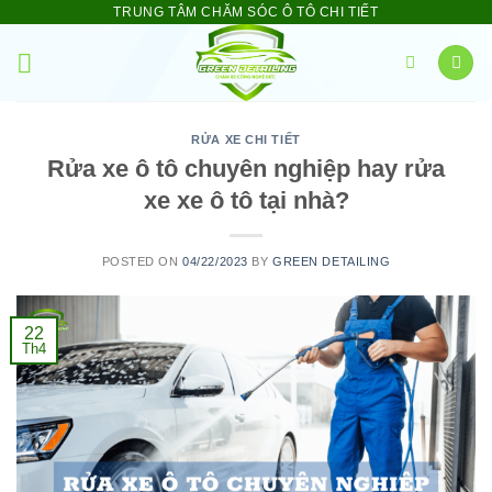
Skip
TRUNG TÂM CHĂM SÓC Ô TÔ CHI TIẾT
to
content
RỬA XE CHI TIẾT
Rửa xe ô tô chuyên nghiệp hay rửa
xe xe ô tô tại nhà?
POSTED ON
04/22/2023
BY
GREEN DETAILING
22
Th4