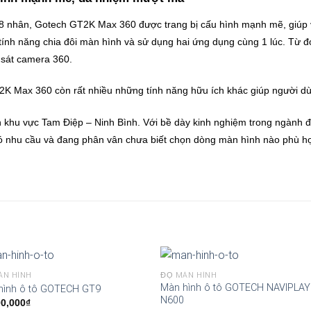
hân, Gotech GT2K Max 360 được trang bị cấu hình mạnh mẽ, giúp việ
g tính năng chia đôi màn hình và sử dụng hai ứng dụng cùng 1 lúc. Từ 
n sát camera 360.
K Max 360 còn rất nhiều những tính năng hữu ích khác giúp người dùn
h khu vực Tam Điệp – Ninh Bình. Với bề dày kinh nghiệm trong ngành
đ
u cầu và đang phân vân chưa biết chọn dòng màn hình nào phù hợp 
ÀN HÌNH
ĐỘ MÀN HÌNH
Màn hình ô tô GOTECH NAVIPLAY
hình ô tô GOTECH GT9
N600
00,000
₫