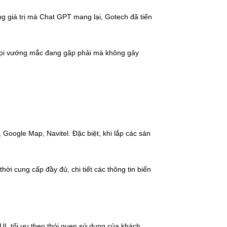
g giá trị mà Chat GPT mang lại, Gotech đã tiến
 mọi vướng mắc đang gặp phải mà không gây
oogle Map, Navitel. Đặc biệt, khi lắp các sản
ời cung cấp đầy đủ, chi tiết các thông tin biển
UI, tối ưu theo thói quen sử dụng của khách