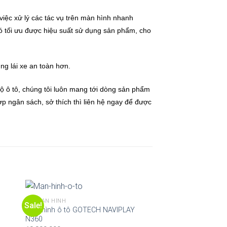
c xử lý các tác vụ trên màn hình nhanh
đó tối ưu được hiệu suất sử dụng sản phẩm, cho
g lái xe an toàn hơn.
ộ ô tô
, chúng tôi luôn mang tới dòng sản phẩm
ngân sách, sở thích thì liên hệ ngay để được
ĐỘ MÀN HÌNH
ĐỘ MÀN HÌNH
Sale!
Màn hình ô tô GOTECH NAVIPLAY
Màn hình ô tô GOT
N360
17,500,000
₫