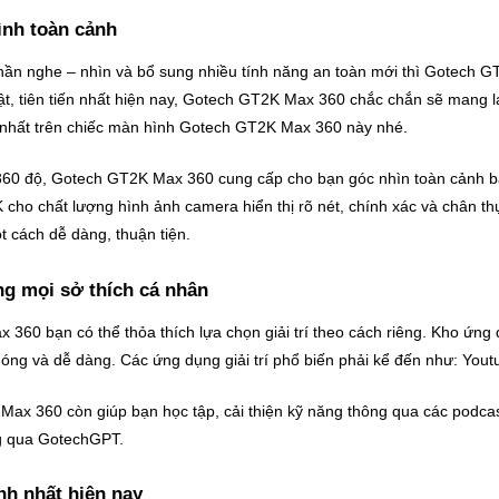
ình toàn cảnh
phần nghe – nhìn và bổ sung nhiều tính năng an toàn mới thì Gotech
bật, tiên tiến nhất hiện nay, Gotech GT2K Max 360 chắc chắn sẽ mang l
 nhất trên chiếc màn hình Gotech GT2K Max 360 này nhé.
60 độ, Gotech GT2K Max 360 cung cấp cho bạn góc nhìn toàn cảnh b
o chất lượng hình ảnh camera hiển thị rõ nét, chính xác và chân thực 
t cách dễ dàng, thuận tiện.
ng mọi sở thích cá nhân
360 bạn có thể thỏa thích lựa chọn giải trí theo cách riêng. Kho ứn
ng và dễ dàng. Các ứng dụng giải trí phổ biến phải kể đến như: Yout
K Max 360 còn giúp bạn học tập, cải thiện kỹ năng thông qua các podcas
ng qua GotechGPT.
nh nhất hiện nay