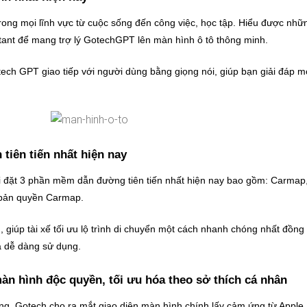
ong mọi lĩnh vực từ cuộc sống đến công việc, học tập. Hiểu được nhữn
tant để mang trợ lý GotechGPT lên màn hình ô tô thông minh.
tech GPT giao tiếp với người dùng bằng giọng nói, giúp bạn giải đáp
tiên tiến nhất hiện nay
ặt 3 phần mềm dẫn đường tiên tiến nhất hiện nay bao gồm: Carmap, G
 bản quyền Carmap.
iúp tài xế tối ưu lộ trình di chuyển một cách nhanh chóng nhất đồng th
và dễ dàng sử dụng.
àn hình độc quyền, tối ưu hóa theo sở thích cá nhân
ng, Gotech cho ra mắt giao diện màn hình chính lấy cảm ứng từ Apple 