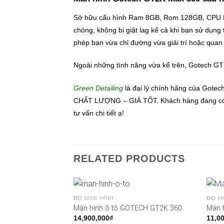
Sở hữu cấu hình Ram 8GB, Rom 128GB, CPU 8 n
chóng, không bị giật lag kể cả khi bạn sử dụn
phép bạn vừa chỉ đường vừa giải trí hoặc qua
Ngoài những tính năng vừa kể trên, Gotech GT2
Green Detailing
là đại lý chính hãng của Gotec
CHẤT LƯỢNG – GIÁ TỐT. Khách hàng đang có nh
tư vấn chi tiết ạ!
RELATED PRODUCTS
ĐỘ MÀN HÌNH
ĐỘ M
Màn hình ô tô GOTECH GT2K 360
Màn 
14,900,000
₫
11,0