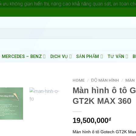
i ưu không gian hiển thị, nâng cao khả năng quan sát, an toàn ch
 MERCEDES – BENZ
DỊCH VỤ
SẢN PHẨM
TƯ VẤN
B
HOME
/
ĐỘ MÀN HÌNH
/
MÀN 
Màn hình ô tô
GT2K MAX 360
19,500,000
₫
Màn hình ô tô Gotech GT2K Max 