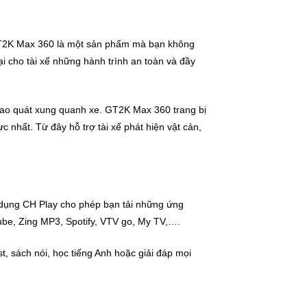
 GT2K Max 360 là một sản phẩm mà bạn không
ại cho tài xế những hành trình an toàn và đầy
ao quát xung quanh xe. GT2K Max 360 trang bị
nhất. Từ đây hỗ trợ tài xế phát hiện vật cản,
g dụng CH Play cho phép bạn tải những ứng
ube, Zing MP3, Spotify, VTV go, My TV,….
t, sách nói, học tiếng Anh hoặc giải đáp mọi