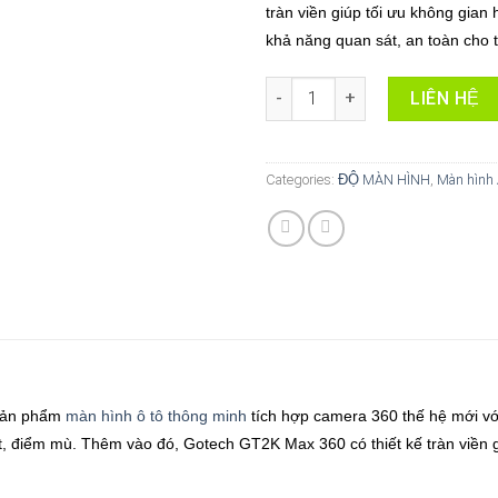
tràn viền giúp tối ưu không gian 
khả năng quan sát, an toàn cho t
Màn hình ô tô GOTECH GT2K M
LIÊN HỆ
Categories:
ĐỘ MÀN HÌNH
,
Màn hình
 sản phẩm
màn hình ô tô thông minh
tích hợp camera 360 thế hệ mới với
t, điểm mù. Thêm vào đó, Gotech GT2K Max 360 có thiết kế tràn viền gi