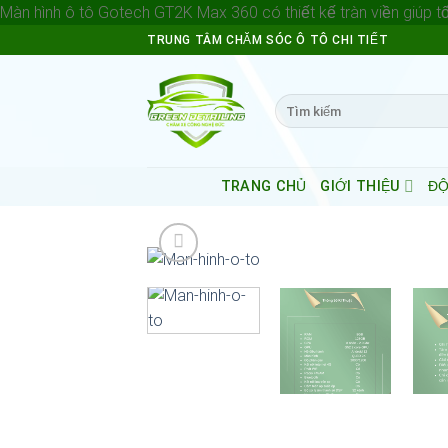
Màn hình ô tô Gotech GT2K Max 360 có thiết kế tràn viền giúp tố
TRUNG TÂM CHĂM SÓC Ô TÔ CHI TIẾT
Search
for:
TRANG CHỦ
GIỚI THIỆU
ĐỘ