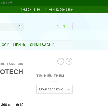
Skip
o tài xế.
to
6:30 - 18:30
+84 82 906 6886
content
LOG
LIÊN HỆ
CHÍNH SÁCH
HÌNH ANDROID
 GOTECH
TÌM HIỂU THÊM
Tìm
Hiểu
Thêm
360 có thiết kế