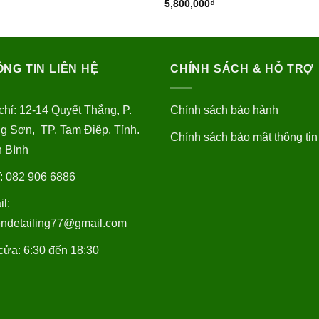
5,800,000
₫
NG TIN LIÊN HỆ
CHÍNH SÁCH & HỖ TRỢ
chỉ: 12-14 Quyết Thắng, P.
Chính sách bảo hành
g Sơn, TP. Tam Điệp, Tỉnh.
Chính sách bảo mật thông tin
h Bình
: 082 906 6886
l:
endetailing77@gmail.com
ửa: 6:30 đến 18:30