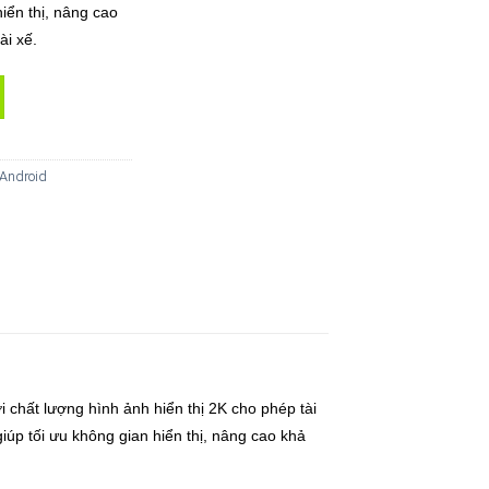
hiển thị, nâng cao
ài xế.
AX 360 quantity
 Android
 chất lượng hình ảnh hiển thị 2K cho phép tài
úp tối ưu không gian hiển thị, nâng cao khả