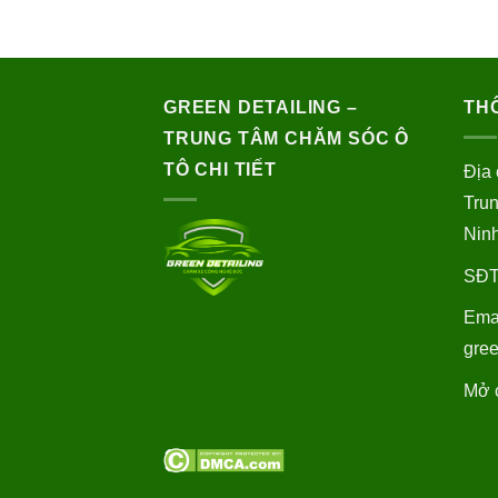
GREEN DETAILING –
THÔ
TRUNG TÂM CHĂM SÓC Ô
TÔ CHI TIẾT
Địa 
Trun
Nin
SĐT
Emai
gre
Mở c