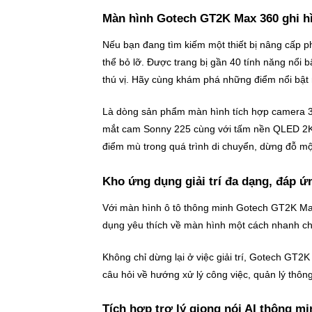
Màn hình Gotech GT2K Max 360 ghi h
Nếu bạn đang tìm kiếm một thiết bị nâng cấp 
thể bỏ lỡ. Được trang bị gần 40 tính năng nổi 
thú vị. Hãy cùng khám phá những điểm nổi bật
Là dòng sản phẩm màn hình tích hợp camera 3
mắt cam Sonny 225 cùng với tấm nền QLED 2K ch
điểm mù trong quá trình di chuyển, dừng đỗ mộ
Kho ứng dụng giải trí đa dạng, đáp ứ
Với màn hình ô tô thông minh Gotech GT2K Max 
dụng yêu thích về màn hình một cách nhanh chó
Không chỉ dừng lại ở việc giải trí, Gotech GT2
câu hỏi về hướng xử lý công việc, quản lý thô
Tích hợp trợ lý giọng nói AI thông mi