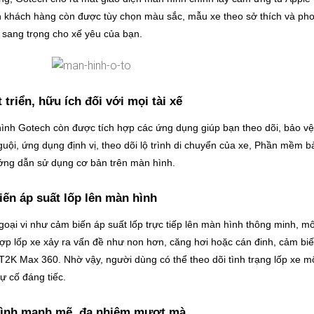
h khách hàng còn được tùy chọn màu sắc, mẫu xe theo sở thích và phong
 sang trọng cho xế yêu của bạn.
triển, hữu ích đối với mọi tài xế
n hình Gotech còn được tích hợp các ứng dụng giúp bạn theo dõi, bảo v
ội, ứng dụng định vị, theo dõi lộ trình di chuyển của xe, Phần mềm bảo
ớng dẫn sử dụng cơ bản trên màn hình.
ến áp suất lốp lên màn hình
oại vi như cảm biến áp suất lốp trực tiếp lên màn hình thông minh, m
ợp lốp xe xảy ra vấn đề như non hơn, căng hơi hoặc cán đinh, cảm biến 
K Max 360. Nhờ vậy, người dùng có thể theo dõi tình trạng lốp xe một
ự cố đáng tiếc.
hình mạnh mẽ, đa nhiệm mượt mà