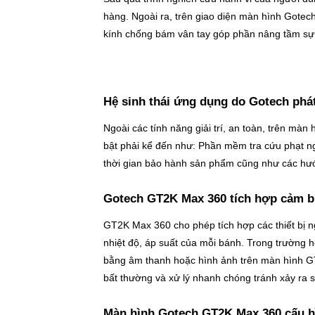
hàng. Ngoài ra, trên giao diện màn hình Gotec
kính chống bám vân tay góp phần nâng tầm sự
Hệ sinh thái ứng dụng do Gotech phát 
Ngoài các tính năng giải trí, an toàn, trên mà
bật phải kể đến như: Phần mềm tra cứu phạt ngu
thời gian bảo hành sản phẩm cũng như các hư
Gotech GT2K Max 360 tích hợp cảm bi
GT2K Max 360 cho phép tích hợp các thiết bị ng
nhiệt độ, áp suất của mỗi bánh. Trong trường h
bằng âm thanh hoặc hình ảnh trên màn hình GT2
bất thường và xử lý nhanh chóng tránh xảy ra s
Màn hình Gotech GT2K Max 360 cấu 