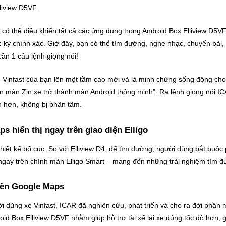
liview D5VF.
 có thể điều khiển tất cả các ứng dụng trong Android Box Elliview D5
c kỳ chính xác. Giờ đây, bạn có thể tìm đường, nghe nhạc, chuyển bài
cần 1 câu lệnh giọng nói!
e Vinfast của bạn lên một tầm cao mới và là minh chứng sống động cho
ến màn Zin xe trở thành màn Android thông minh”. Ra lệnh giọng nói IC
àn hơn, không bị phân tâm.
 hiển thị ngay trên giao diện Elligo
hiết kế bố cục. So với Elliview D4, để tìm đường, người dùng bắt buộ
n ngay trên chính màn Elligo Smart – mang đến những trải nghiệm tìm 
rên Google Maps
 dùng xe Vinfast, ICAR đã nghiên cứu, phát triển và cho ra đời phầ
d Box Elliview D5VF nhằm giúp hỗ trợ tài xế lái xe đúng tốc độ hơn, gi