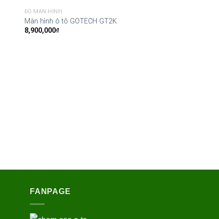
ĐỘ MÀN HÌNH
Màn hình ô tô GOTECH GT2K
8,900,000
₫
ĐỘ MÀN HÌNH
Màn hình ô tô GOT
11,000,000
₫
FANPAGE