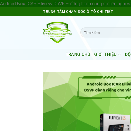
Android Box ICAR Elliview D5VF – đồng hành cùng sự tiện nghi và 
TRUNG TÂM CHĂM SÓC Ô TÔ CHI TIẾT
Search
for:
TRANG CHỦ
GIỚI THIỆU
ĐỘ