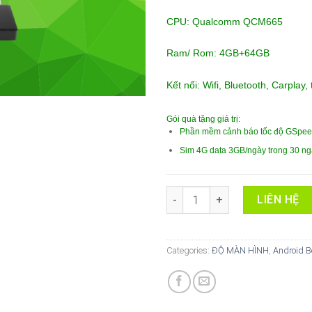
CPU: Qualcomm QCM665
Ram/ Rom: 4GB+64GB
Kết nối: Wifi, Bluetooth, Carplay,
Gói quà tặng giá trị:
Phần mềm cảnh báo tốc độ GSpeed
Sim 4G data 3GB/ngày trong 30 ng
Android Box ICAR Elliview D5V
LIÊN HỆ
Categories:
ĐỘ MÀN HÌNH
,
Android B