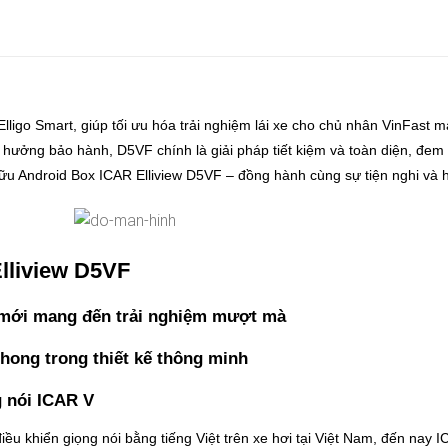
o Smart, giúp tối ưu hóa trải nghiệm lái xe cho chủ nhân VinFast mà
 hưởng bảo hành, D5VF chính là giải pháp tiết kiệm và toàn diện, đem
ữu Android Box ICAR Elliview D5VF – đồng hành cùng sự tiện nghi và hi
lliview D5VF
ệ mới mang đến trải nghiệm mượt mà
phong trong thiết kế thông minh
g nói ICAR V
điều khiển giọng nói bằng tiếng Việt trên xe hơi tại Việt Nam, đến na