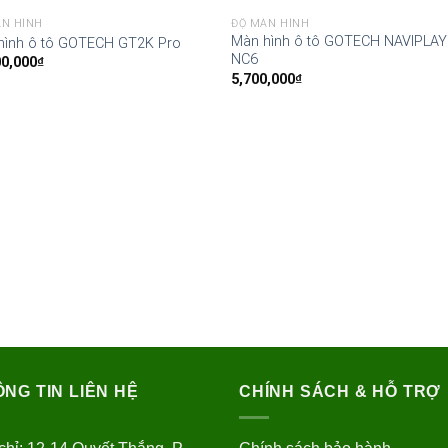
ÀN HÌNH
ĐỘ MÀN HÌNH
Màn hình ô tô GOTECH NAVIPLAY
hình ô tô GOTECH GT2K Pro
NC6
00,000
₫
5,700,000
₫
NG TIN LIÊN HỆ
CHÍNH SÁCH & HỖ TRỢ