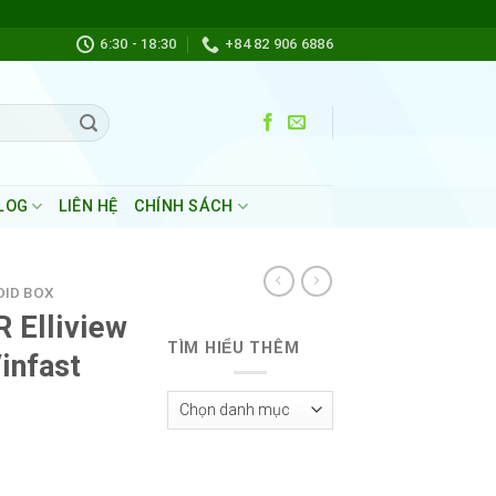
6:30 - 18:30
+84 82 906 6886
LOG
LIÊN HỆ
CHÍNH SÁCH
ID BOX
 Elliview
TÌM HIỂU THÊM
infast
Tìm
Hiểu
Thêm