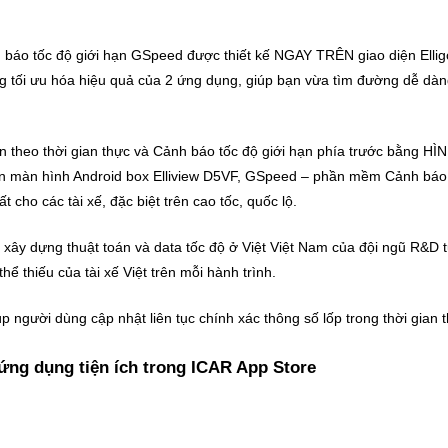
 báo tốc độ giới hạn GSpeed được thiết kế NGAY TRÊN giao diện Elligo
tối ưu hóa hiệu quả của 2 ứng dụng, giúp bạn vừa tìm đường dễ dàng 
hạn theo thời gian thực và Cảnh báo tốc độ giới hạn phía trước bằng
n màn hình Android box Elliview D5VF, GSpeed – phần mềm Cảnh báo
t cho các tài xế, đặc biệt trên cao tốc, quốc lộ.
, xây dựng thuật toán và data tốc độ ở Việt Việt Nam của đội ngũ R&D
 thiếu của tài xế Việt trên mỗi hành trình.
p người dùng cập nhật liên tục chính xác thông số lốp trong thời gian 
ứng dụng tiện ích trong ICAR App Store