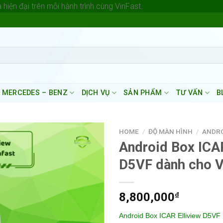
Skip
hiện đại trên mỗi hành trình cùng VinFast.
to
content
 MERCEDES – BENZ
DỊCH VỤ
SẢN PHẨM
TƯ VẤN
B
HOME
/
ĐỘ MÀN HÌNH
/
ANDRO
Android Box ICAR
D5VF dành cho V
8,800,000
₫
Android Box ICAR Elliview D5VF