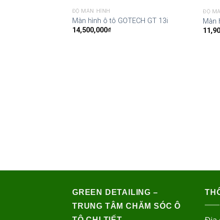
ĐỘ MÀN HÌNH
ĐỘ M
Màn hình ô tô GOTECH GT 13i
Màn 
14,500,000
₫
11,9
GREEN DETAILING –
THÔ
TRUNG TÂM CHĂM SÓC Ô
TÔ CHI TIẾT