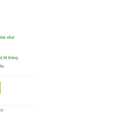
 thẻ nhớ
 36 tháng.
ày.
F dành cho Vinfast quantity
ox