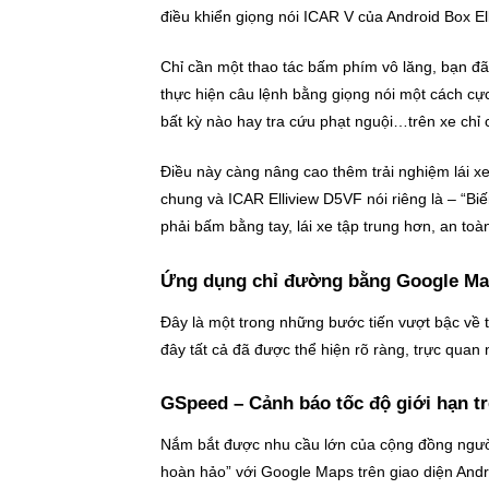
điều khiển giọng nói ICAR V của Android Box El
Chỉ cần một thao tác bấm phím vô lăng, bạn đã
thực hiện câu lệnh bằng giọng nói một cách cự
bất kỳ nào hay tra cứu phạt nguội…trên xe chỉ 
Điều này càng nâng cao thêm trải nghiệm lái x
chung và ICAR Elliview D5VF nói riêng là – “Bi
phải bấm bằng tay, lái xe tập trung hơn, an to
Ứng dụng chỉ đường bằng Google Maps
Đây là một trong những bước tiến vượt bậc về t
đây tất cả đã được thể hiện rõ ràng, trực qua
GSpeed – Cảnh báo tốc độ giới hạn t
Nắm bắt được nhu cầu lớn của cộng đồng người
hoàn hảo” với Google Maps trên giao diện Androi