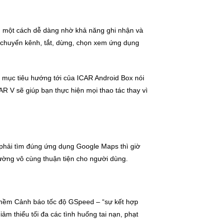
VF một cách dễ dàng nhờ khả năng ghi nhận và
, chuyển kênh, tắt, dừng, chọn xem ứng dụng
 mục tiêu hướng tới của ICAR Android Box nói
AR V sẽ giúp bạn thực hiện mọi thao tác thay vì
c phải tìm đúng ứng dụng Google Maps thì giờ
đường vô cùng thuận tiện cho người dùng.
n mềm Cảnh báo tốc độ GSpeed – “sự kết hợp
ảm thiểu tối đa các tình huống tai nạn, phạt