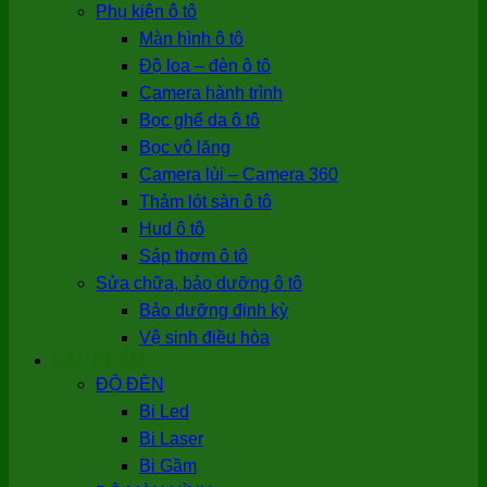
Phụ kiện ô tô
Màn hình ô tô
Độ loa – đèn ô tô
Camera hành trình
Bọc ghế da ô tô
Bọc vô lăng
Camera lùi – Camera 360
Thảm lót sàn ô tô
Hud ô tô
Sáp thơm ô tô
Sửa chữa, bảo dưỡng ô tô
Bảo dưỡng định kỳ
Vệ sinh điều hòa
SẢN PHẨM
ĐỘ ĐÈN
Bi Led
Bi Laser
Bi Gầm