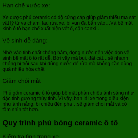
Hạn chế xước xe:
Xe được phủ ceramic có độ cứng cáp giúp giảm thiểu ma sát
vật lý từ va chạm, lau rửa xe, bị vụn đá bắn vào…Và bề mặt
kính ô tô hạn chế xuất hiện vết ố, cặn canxi…
Vệ sinh dễ dàng:
Nhờ vào tính chất chống bám, đọng nước nên việc dọn vệ
sinh bề mặt ô tô rất dễ. Bởi vậy mà bụi, đất cát…sẽ nhanh
chóng bị trôi sau khi dùng nước để rửa mà không cần dùng
quá nhiều hóa chất.
Giảm chói mắt
Phủ gốm ceramic ô tô giúp bề mặt phản chiếu ánh sáng như
đặc tính gương thủy tinh. Vì vậy, bạn lái xe trong điều kiện
như ánh nắng, bị chiếu đèn pha…sẽ giảm chói mắt và có
tầm nhìn tốt hơn.
Quy trình phủ bóng ceramic ô tô
Kiểm tra tình trạng xe