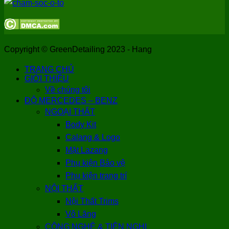
Copyright © GreenDetailing 2023 - Hang
TRANG CHỦ
GIỚI THIỆU
Về chúng tôi
ĐỘ MERCEDES – BENZ
NGOẠI THẤT
Body Kit
Calang & Logo
Mặt Lazang
Phụ kiện Bảo vệ
Phụ kiện trang trí
NỘI THẤT
Nội Thất Trims
Vô Lăng
CÔNG NGHỆ & TIỆN NGHI