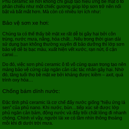
Phủ ceramic xe hơi không chỉ giúp tạo hiệu ứng bề mặt ô tô
phản chiếu như một chiếc gương giúp lớp sơn trở nên nổi
bật và bắt mắt hơn. Mà còn có nhiều lợi ích như:
Bảo vệ sơn xe hơi:
Chúng ta có thể thấy bề mặt xe rất dễ bị gây hại bởi côn
trùng, nước mưa, nắng, hóa chất…Nếu trong thời gian dài
sử dụng bạn không thường xuyên đi bảo dưỡng thì lớp sơn
bảo vệ dễ bị bạc màu, xuất hiện vết xước, rạn nứt, ố cặn
canxi…
Do đó, việc sơn phủ ceramic ô tô vô cùng quan trọng tạo nên
màng bảo vệ cứng cáp ngăn cản các tác nhân gây hại. Nhờ
đó, tăng tuổi thọ bề mặt xe bởi kháng được kiềm – axit, quá
trình oxy hóa…
Chống bám dính nước:
Đặc tính phủ ceramic là cơ chế đẩy nước giống “hiệu ứng lá
sen” của phủ nano. Khi nước, bùn…tiếp xúc sẽ được lớp
phủ ngăn cản bám, động nước và đẩy trôi chất lỏng đi nhanh
chóng. Chính vì vậy, người lái xe có tầm nhìn thông thoáng
mỗi khi đi dưới trời mưa.