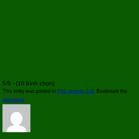
5/5 - (10 bình chọn)
This entry was posted in
Phủ ceramic ô tô
. Bookmark the
permalink
.