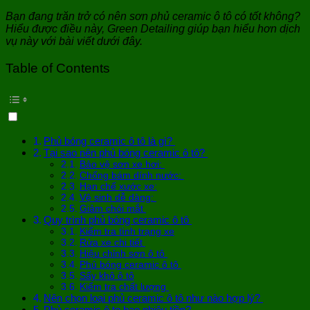
Bạn đang trăn trở có nên sơn phủ ceramic ô tô có tốt không?
Hiểu được điều này, Green Detailing giúp bạn hiểu hơn dịch
vụ này với bài viết dưới đây.
Table of Contents
Phủ bóng ceramic ô tô là gì?
Tại sao nên phủ bóng ceramic ô tô?
Bảo vệ sơn xe hơi:
Chống bám dính nước:
Hạn chế xước xe:
Vệ sinh dễ dàng:
Giảm chói mắt
Quy trình phủ bóng ceramic ô tô
Kiểm tra tình trạng xe
Rửa xe chi tiết
Hiệu chỉnh sơn ô tô
Phủ bóng ceramic ô tô
Sấy khô ô tô
Kiểm tra chất lượng
Nên chọn loại phủ ceramic ô tô như nào hợp lý?
Phủ ceramic ô to bao nhiêu tiền?