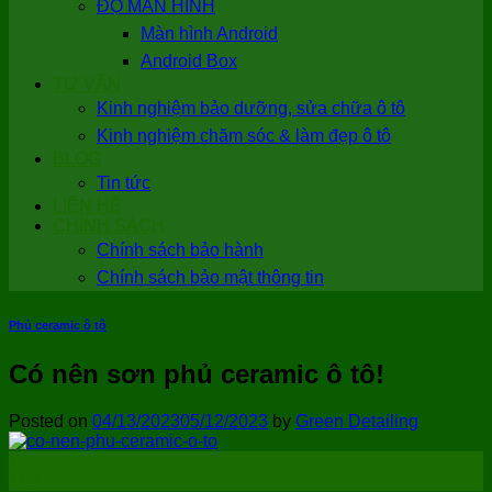
ĐỘ MÀN HÌNH
Màn hình Android
Android Box
TƯ VẤN
Kinh nghiệm bảo dưỡng, sửa chữa ô tô
Kinh nghiệm chăm sóc & làm đẹp ô tô
BLOG
Tin tức
LIÊN HỆ
CHÍNH SÁCH
Chính sách bảo hành
Chính sách bảo mật thông tin
Phủ ceramic ô tô
Có nên sơn phủ ceramic ô tô!
Posted on
04/13/2023
05/12/2023
by
Green Detailing
13
Th4