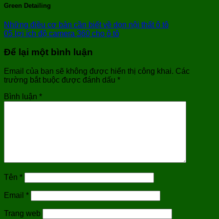
Green Detailing
Những điều cơ bản cần biết về dọn nội thất ô tô
05 lợi ích độ camera 360 cho ô tô
Để lại một bình luận
Email của bạn sẽ không được hiển thị công khai.
Các
trường bắt buộc được đánh dấu
*
Bình luận
*
Tên
*
Email
*
Trang web