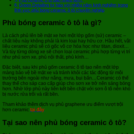
Green Detailing tự hào với nhiều năm kinh nghiệm trong
lĩnh vực phủ bóng ceramic ô tô chuyên nghiệp
Phủ bóng ceramic ô tô là gì?
Là cách phủ lên bề mặt xe hơi một lớp gốm (sứ) ceramic –
chất liệu này không phải là kim loại hay hữu cơ. Hầu hết, vật
liệu ceramic phủ sẽ có gốc vô cơ hóa học như titan, dioxit…
Và tùy từng dòng xe sẽ chọn loại ceramic phù hợp từng vị trí
như phủ sơn xe, phủ nội thất, phủ kính…
Đặc biệt, sau khi phủ gốm ceramic ô tô tạo nên một lớp
màng bảo vệ bề mặt xe và tránh khỏi các tác động từ môi
trường bên ngoài như nắng, mưa, bụi bẩn…Ceramic có thể
thay thế cho sáp cao cấp giúp cho sơn xe trở nên sáng bóng
hơn. Nhờ lớp phủ này liên kết bền chặt với sơn ô tô nên khó
bị nước rửa trôi và rất bền.
Tham khảo thêm dịch vụ phủ graphene ưu điểm vượt trội
hơn ceramic
tại đây
Tại sao nên phủ bóng ceramic ô tô?