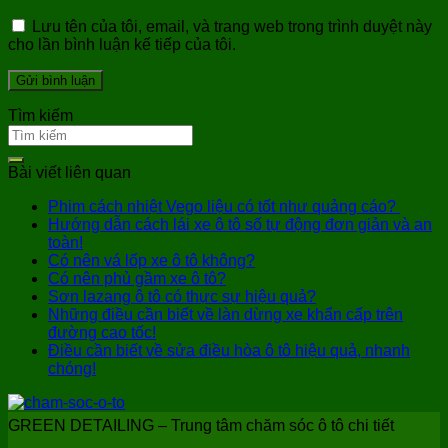
Lưu tên của tôi, email, và trang web trong trình duyệt này
cho lần bình luận kế tiếp của tôi.
Tìm kiếm
Bài viết liên quan
Phim cách nhiệt Vego liệu có tốt như quảng cáo?
Hướng dẫn cách lái xe ô tô số tự động đơn giản và an
toàn!
Có nên vá lốp xe ô tô không?
Có nên phủ gầm xe ô tô?
Sơn lazang ô tô có thực sự hiệu quả?
Những điều cần biết về làn dừng xe khẩn cấp trên
đường cao tốc!
Điều cần biết về sửa điều hòa ô tô hiệu quả, nhanh
chóng!
GREEN DETAILING – Trung tâm chăm sóc ô tô chi tiết