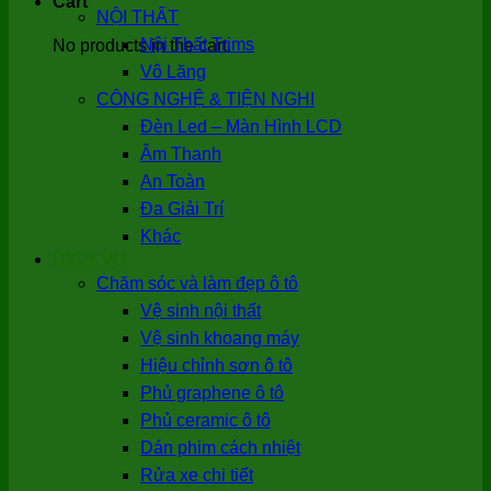
Cart
NỘI THẤT
Nội Thất Trims
No products in the cart.
Vô Lăng
CÔNG NGHỆ & TIỆN NGHI
Đèn Led – Màn Hình LCD
Âm Thanh
An Toàn
Đa Giải Trí
Khác
DỊCH VỤ
Chăm sóc và làm đẹp ô tô
Vệ sinh nội thất
Vệ sinh khoang máy
Hiệu chỉnh sơn ô tô
Phủ graphene ô tô
Phủ ceramic ô tô
Dán phim cách nhiệt
Rửa xe chi tiết