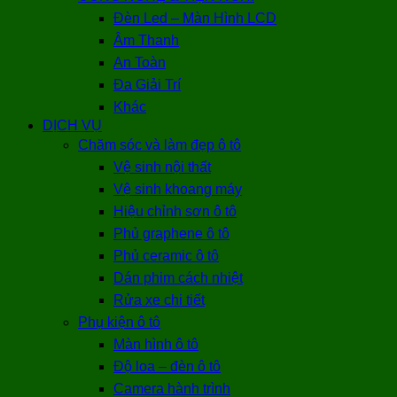
Đèn Led – Màn Hình LCD
Âm Thanh
An Toàn
Đa Giải Trí
Khác
DỊCH VỤ
Chăm sóc và làm đẹp ô tô
Vệ sinh nội thất
Vệ sinh khoang máy
Hiệu chỉnh sơn ô tô
Phủ graphene ô tô
Phủ ceramic ô tô
Dán phim cách nhiệt
Rửa xe chi tiết
Phụ kiện ô tô
Màn hình ô tô
Độ loa – đèn ô tô
Camera hành trình