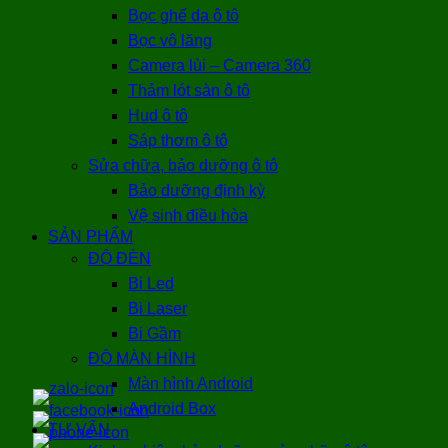
Bọc ghế da ô tô
Bọc vô lăng
Camera lùi – Camera 360
Thảm lót sàn ô tô
Hud ô tô
Sáp thơm ô tô
Sửa chữa, bảo dưỡng ô tô
Bảo dưỡng định kỳ
Vệ sinh điều hòa
SẢN PHẨM
ĐỘ ĐÈN
Bi Led
Bi Laser
Bi Gầm
ĐỘ MÀN HÌNH
Màn hình Android
Android Box
TƯ VẤN